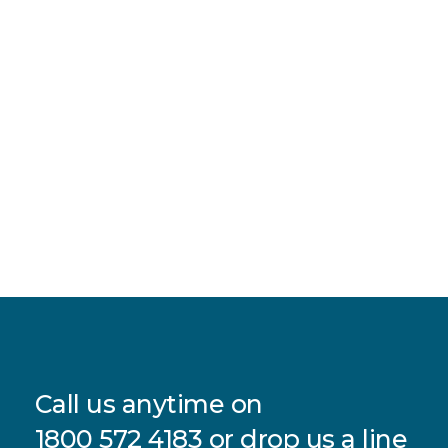
Call us anytime on
1800 572 4183
or drop us a line