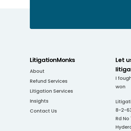
LitigationMonks
Let u
litig
About
I foug
Refund Services
won
Litigation Services
Insights
Litiga
8-2-63
Contact Us
Rd No 
Hydera