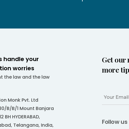
Get our 
s handle your
ation worries
more tip
ht the law and the law
tion Monk Pvt. Ltd
0/B/B/1 Mount Banjara
12 BH HYDERABAD,
Follow us
bad, Telangana, India,